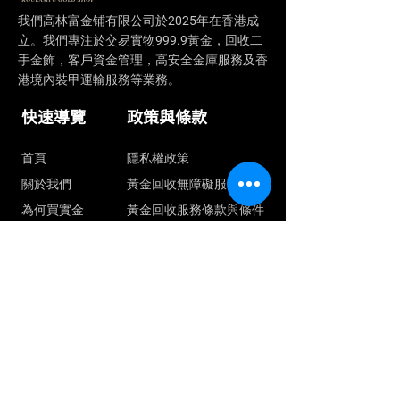
我們​高林富金铺有限公司於2025年在香港成
立。我們專注於交易實物999.9黃金，回收二
手金飾，客戶資金管理，高安全金庫服務及香
港境內裝甲運輸服務等業務。
快速導覽
政策與條款
首頁
隱私權政策
關於我們
黃金回收無障礙服務聲明
為何買實金
黃金回收服務條款與條件
飾金回收
最新信息
產品與服務
店鋪資訊
聯絡我們
+852 90445520