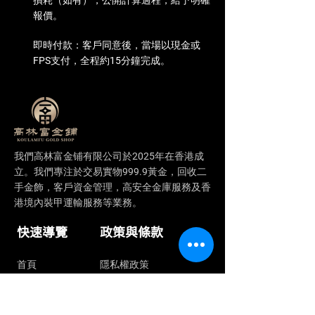
損耗（如有），公開計算過程，給予明確
報價。
即時付款：客戶同意後，當場以現金或
FPS支付，全程約15分鐘完成。
我們​高林富金铺有限公司於2025年在香港成
立。我們專注於交易實物999.9黃金，回收二
手金飾，客戶資金管理，高安全金庫服務及香
港境內裝甲運輸服務等業務。
快速導覽
政策與條款
首頁
隱私權政策
關於我們
黃金回收無障礙服務聲明
為何買實金
黃金回收服務條款與條件