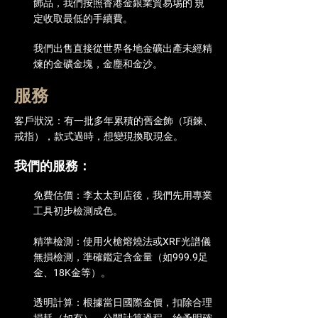
飾品，我們按照香港金銀業貿易埸的 規
定收取最低的手續費。
我們出售直接從世界各地金礦出產未經精
煉的金礦金塊，金塵和金沙。
服務
客戶狀況：有一批多年累積的舊金飾（項鍊、
戒指），款式過時，想變現換取現金。
我們的服務：
免費估價：李太太到店後，我們先用專業
工具初步檢測成色。
精準檢測：使用火槍熔燒法或XRF光譜儀
無損檢測，準確鑑定含金量（如999.9足
金、18K金等）。
透明計算：根據當日國際金價，扣除合理