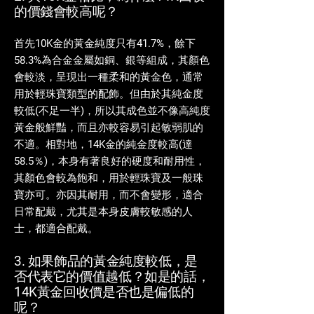
的價錢會較高呢？
首先10K金的黃金純度只有41.7%，餘下
58.3%為合金金屬如銅、銀等組成，其顏色
會較淡，呈現出一種柔和的黃金色，通常
用於輕珠寶類型的配飾。但由於其純金度
較低(不足一半)，所以其成色並不像高純度
黃金般鮮豔，而且亦較容易引起敏弱肌的
不適。相對地，14K金的純金度較高(達
58.5％)，本身有著良好的硬度和耐用性，
其顏色會較為飽和，用於輕珠寶及一般珠
寶亦可。亦因其耐用，而不會變形，適合
日常配戴，尤其是本身皮膚較敏感的人
士，都適合配戴。
3. 如果飾品的黃金純度較低，是
否代表它的價值越低？如是的話，
14K黃金回收價是否也是偏低的
呢？