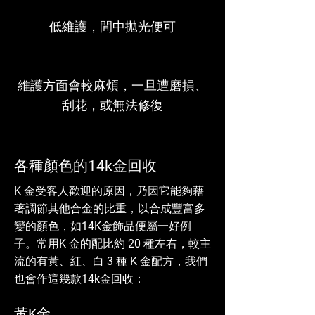
低維護，間中拋光便可
維護方面會較麻煩，一旦遭磨損、
刮花，或無法修復
各種顏色的14k金回收
K 金受客人歡迎的原因，乃因它能夠藉
著調節其他合金的比重，以合成豐富多
變的顏色，如14K金飾品便屬一好例
子。常用K 金的配比約 20 種左右，較主
流的有黃、紅、白 3 種 K 金配方，我們
也會作這幾款14k金回收：
黃K金