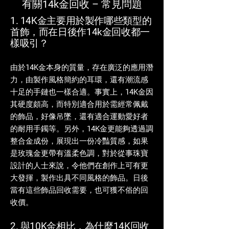
有關14k金回收 – 常見問題
1. 14K金主要用於製作哪些類型的
首飾，而在日後作14k金回收都一
樣吸引？
由於14K金本身的質量，存在廣泛的應用潛
力，由製作風格簡約的耳環，還有潮流感
十足的手鏈也一樣合適。事實上，14K金因
其硬度頗高，而特別適合用於需經常佩戴
的飾品，好像吊墜，還有適合運動愛好者
的耐用手鐲等。另外，14K金更能夠透過調
整合金成份，展現出一份冷豔質感，如果
是玫瑰金更帶有溫柔色調，對於從事珠寶
設計的人士來說，令他們在創作上可有更
大發揮，製作出具不同風格的飾品。日後
當有這些飾品回收需要，也可獲不俗的回
收價。
2. 與10K金相比，為什麼14K回收