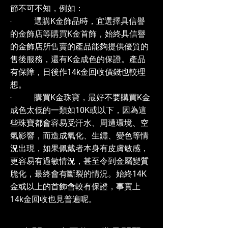
節不可不知，例如：
‧ 選購K金飾品時，宜選擇具信譽
的金飾店等購買K金首飾，始終具信譽
的金飾店所售賣的產品能夠提供優質的
售後服務，還有K金成色的保證。產品
有保障，日後作14k金回收價錢也較理
想。
‧ 購買K金珠寶，最好不要購買K金
成色太低的一類如10K或以下，因為這
些珠寶都會容易受汗水、周遭環境、空
氣影響，而造成氧化、生鏽、變色等情
況出現，如果佩戴者本身有皮膚敏感，
更容易有過敏情況，甚至令到金屬變質
脆化，最終會有斷裂的情況。始終14K
金或以上的首飾會較有保證，事實上
14k金回收也見普遍呢。