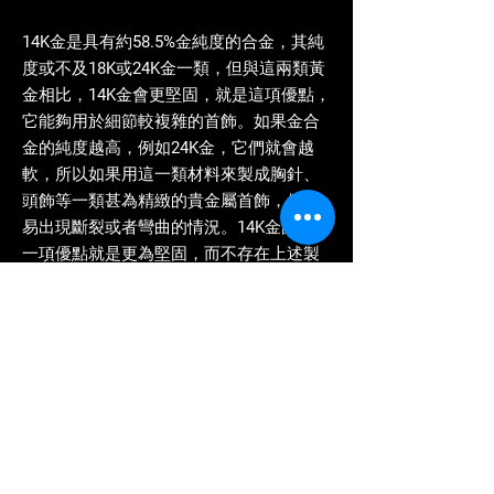
14K金是具有約58.5%金純度的合金，其純
度或不及18K或24K金一類，但與這兩類黃
金相比，14K金會更堅固，就是這項優點，
它能夠用於細節較複雜的首飾。如果金合
金的純度越高，例如24K金，它們就會越
軟，所以如果用這一類材料來製成胸針、
頭飾等一類甚為精緻的貴金屬首飾，便容
易出現斷裂或者彎曲的情況。14K金的其中
一項優點就是更為堅固，而不存在上述製
作精緻首飾方面的問題。總括來說，黃金
純度低並非一定代表它的價值低，就好像
14K金通常用於製作高度複雜的珠寶首飾，
從而為這些珠寶首飾帶來與純金首飾不同
的價值，從而在14k金回收市場能賣到更高
的價錢。 若你有14K金回收，可考慮我們
高林富的服務，在14K金回收價方面可讓你
滿意 。