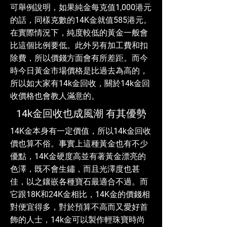
可舉例說明，如果純金每克值1,000港元
的話，同樣克數的14K金就值585港元。
在實際情況下，純度較低的黃金一般會
比這個比例要低。此外另有加工費和扣
除費，所以價錢方面會有所差距。而今
時今日黃金市場價格是比過去為高的，
所以如大家有14k金回收，關於14k金回
收價格也會教人滿意的。
14k金回收也成風潮 有其優勢
14K金本身有一定價值，所以14k金回收
價也算不俗。事實上這種黃金也有不少
優點，14K金硬度高並有著黃金漂亮的
色澤，既不會生鏽，而且光澤度也甚
佳，以之鑲嵌各種寶石最適合不過。而
它跟18K和24K金相比，14K金的價錢相
對便宜得多，對於預算不高而又愛好首
飾的人士，14k金可以製作輕珠寶時尚