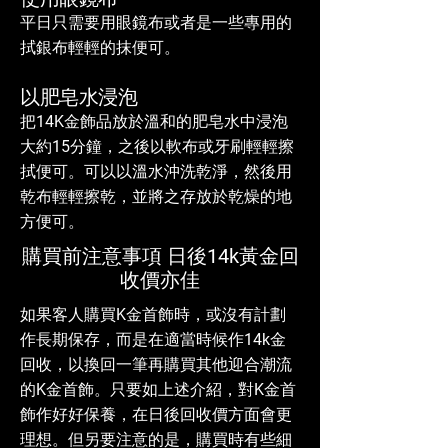
平日只需要用眼鏡布或者是一些專用的
拭銀布輕輕的抹便可。
以肥皂水浸泡
把14K金飾品放於溫和的肥皂水中浸泡
大約15分鐘，之後以軟布或牙刷輕輕擦
拭便可。可以以溫水沖洗乾淨，然後用
乾布輕輕擦乾，並將之存放於乾燥的地
方便可。
購買前注意事項 日後14k黃金回
收價亦佳
如果客人購買K金首飾時，或沒有計劃
作長期保存，而是在適當時候作14k金
回收，以換回一筆再購買其他迎合潮流
的K金首飾。只要如上述介紹，對K金首
飾作好好保養，在日後回收價方面會更
理想。但另要注意的是，購買時有些細