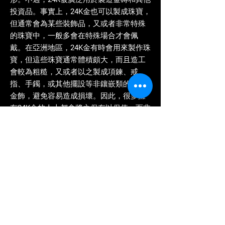
投資品。事實上，24K金也可以製成珠寶，
但通常會為某些裝飾品，又或者非常特殊
的珠寶中，一般多會在特殊場合才會佩
戴。在亞洲地區，24K金有時會用來製作珠
寶，但這些珠寶通常體積頗大，而且造工
會較為粗糙，又或者以之製成項鍊、戒
指、手鐲，或其他擺設等非鑲嵌類的一段
金飾，避免容易造成損壞。因此，很多擁
有24K金的人士都會將之保存以保值，而非
製作首飾。
6. 對於24K金的金飾，應作怎樣的
保養，而令其不會受損，從而作
24K黃金回收方面可保其價格？
首先先講24K金飾的儲存方面，不應將它們
跟其它寶石混在一起存放，以免在提取、
存放或碰撞時因相互摩擦而致有划痕。另