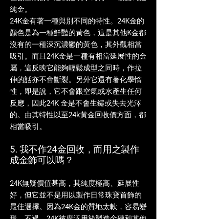
純金。
24K金有著一種與別不同的特性。24K金的
顏色是為一種鮮豔的黃色，這是其他K金都
沒有的一種深沉濃鬱的黃色，其外觀相當
吸引。而且24K金是一種有相當延展性的金
屬，這反映它能夠輕鬆成型之同時，作拉
伸的話亦不會斷裂。另外它還有著化學惰
性，即是說，它不會跟空氣或水產生任何
反應，因此24K 金是不會生鏽或失去光澤
的。由其特性以至24k黃金回收價方面，都
相當吸引。
5. 我不作24金回收，而用之製作
成金飾可以嗎？
24K無疑價值甚高，其純度極高、延展性
好，但它並不是用以製作日常珠寶首飾的
最佳選擇。因為24K金的質地太軟，容易變
形。不過，24K被廣泛用於製造金磚和其他